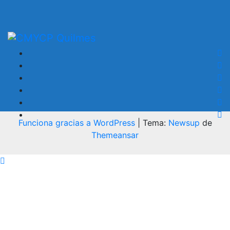
Funciona gracias a WordPress
|
Tema:
Newsup
de
Themeansar