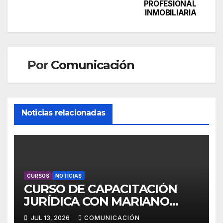
de
PROFESIONAL
INMOBILIARIA
entradas
Por
Comunicación
Noticias relacionadas
CURSOS
NOTICIAS
CURSO DE CAPACITACIÓN
JURÍDICA CON MARIANO
ESPER
JUL 13, 2026
COMUNICACIÓN