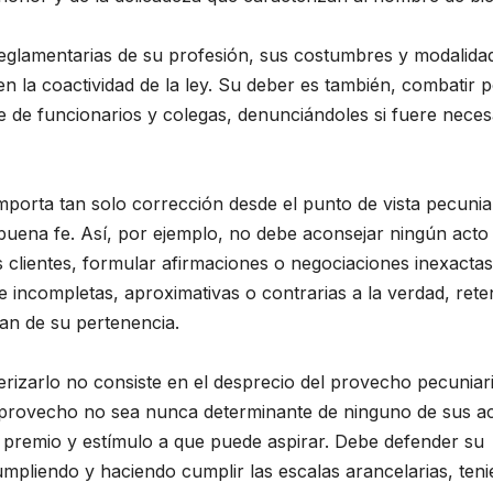
 reglamentarias de su profesión, sus costumbres y modalida
 la coactividad de la ley. Su deber es también, combatir 
le de funcionarios y colegas, denunciándoles si fuere neces
porta tan solo corrección desde el punto de vista pecunia
 buena fe. Así, por ejemplo, no debe aconsejar ningún acto
 clientes, formular afirmaciones o negociaciones inexactas
e incompletas, aproximativas o contrarias a la verdad, rete
an de su pertenencia.
rizarlo no consiste en el desprecio del provecho pecuniar
al provecho no sea nunca determinante de ninguno de sus ac
r premio y estímulo a que puede aspirar. Debe defender su
cumpliendo y haciendo cumplir las escalas arancelarias, ten