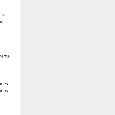
 la
e.
lmente
iones
años