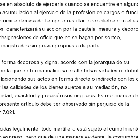
dose en absoluto de ejercerla cuando se encuentre en algun
la acumulación al ejercicio de la profesión de cargos o func
mirle demasiado tiempo o resultar inconciliable con el esp
os, caracterizará su acción por la cautela, mesura y decor
designaciones de oficio que no se hagan por sorteo,
 magistrados sin previa propuesta de parte.
 forma decorosa y digna, acorde con la jerarquía de su
nda que en forma maliciosa exalte falsas virtudes o atribu
lacionando sus actos en forma directa o indirecta con las 
 las calidades de los bienes sujetos a su mediación, no
ridad, exactitud y precisión sus negocios. Es recomendable
presente artículo debe ser observado sin perjuicio de la
 7.021.
idas legalmente, todo martillero está sujeto al cumplimient
o expreso, pero que de una manera evidente, la costumbre