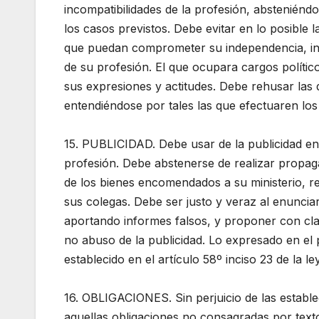
incompatibilidades de la profesión, abstenién
los casos previstos. Debe evitar en lo posible 
que puedan comprometer su independencia, insu
de su profesión. El que ocupara cargos polític
sus expresiones y actitudes. Debe rehusar las 
entendiéndose por tales las que efectuaren los
15. PUBLICIDAD. Debe usar de la publicidad en
profesión. Debe abstenerse de realizar propaga
de los bienes encomendados a su ministerio, re
sus colegas. Debe ser justo y veraz al enunciar
aportando informes falsos, y proponer con cla
no abuso de la publicidad. Lo expresado en el 
establecido en el artículo 58º inciso 23 de la ley
16. OBLIGACIONES. Sin perjuicio de las establec
aquellas obligaciones no consagradas por text