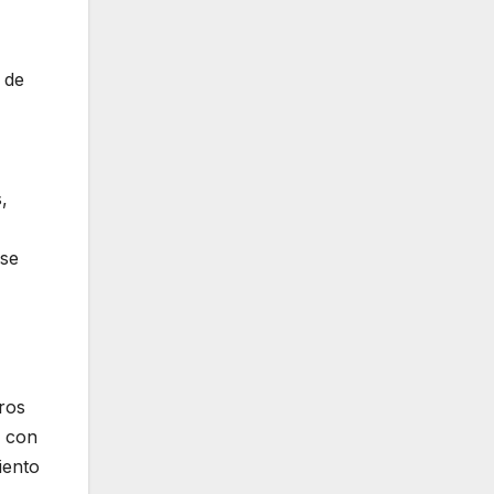
 de
,
ese
ros
s con
iento