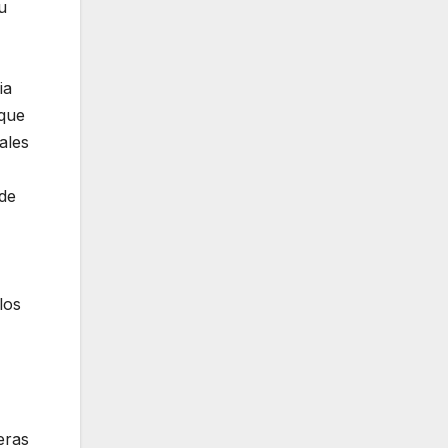
u
ia
 que
ales
 de
los
eras