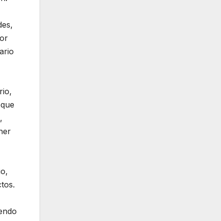
des,
por
ario
rio,
 que
,
ner
io,
tos.
iendo