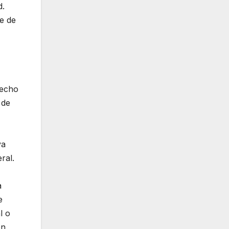
d.
e de
hecho
 de
va
ral.
a
e
l o
n.