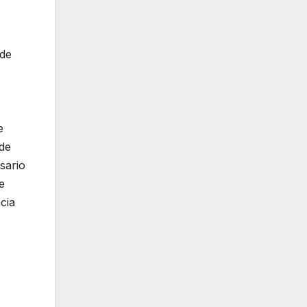
 de
e
 de
sario
e
cia