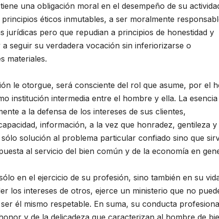
tiene una obligación moral en el desempeño de su activida
 principios éticos inmutables, a ser moralmente responsabl
 jurídicas pero que repudian a principios de honestidad y
 seguir su verdadera vocación sin inferiorizarse o
s materiales.
ión le otorgue, será consciente del rol que asume, por el 
o institución intermedia entre el hombre y ella. La esencia
nte a la defensa de los intereses de sus clientes,
apacidad, información, a la vez que honradez, gentileza y
 sólo solución al problema particular confiado sino que sir
uesta al servicio del bien común y de la economía en gene
ólo en el ejercicio de su profesión, sino también en su vid
er los intereses de otros, ejerce un ministerio que no pued
ser él mismo respetable. En suma, su conducta profesiona
 honor y de la delicadeza que caracterizan al hombre de bie