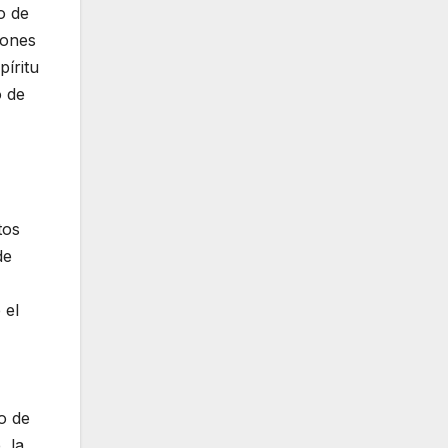
o de
iones
íritu
o de
tos
de
 el
o de
, la